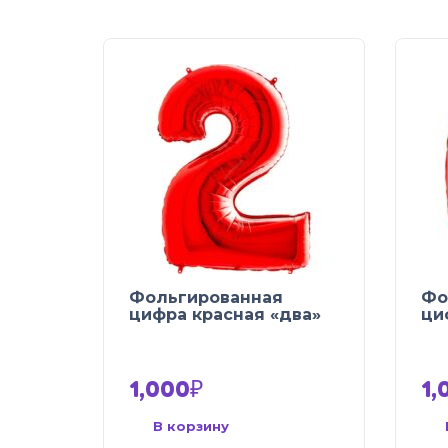
Фольгированная
Фо
цифра красная «два»
ци
1,000
₽
1,
В корзину