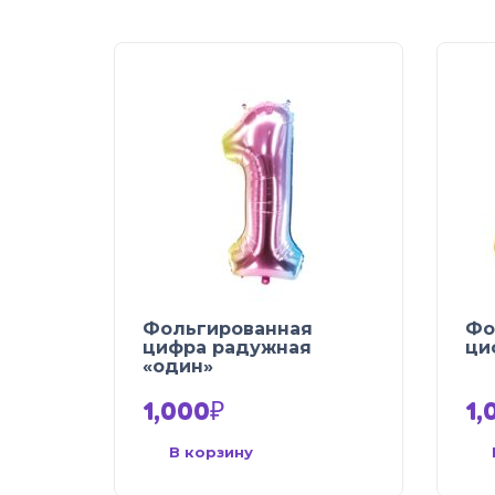
Фольгированная
Фо
цифра радужная
ци
«один»
1,000
₽
1,
В корзину