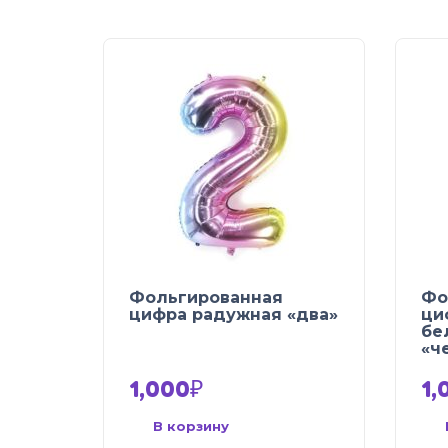
Фольгированная
Фо
цифра радужная «два»
ци
бе
«ч
1,000
₽
1,
В корзину