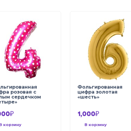
льгированная
Фольгированная
фра розовая с
цифра золотая
лым сердечком
«шесть»
етыре»
000
₽
1,000
₽
В корзину
В корзину