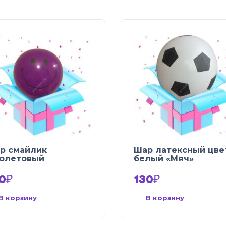
р смайлик
Шар латексный цве
олетовый
белый «Мяч»
0
₽
130
₽
В корзину
В корзину