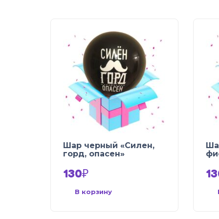
Шар черный «Силен,
Ша
горд, опасен»
фи
130
₽
13
В корзину