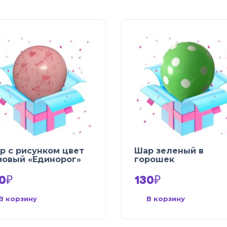
р с рисунком цвет
Шар зеленый в
зовый «Единорог»
горошек
0
₽
130
₽
В корзину
В корзину