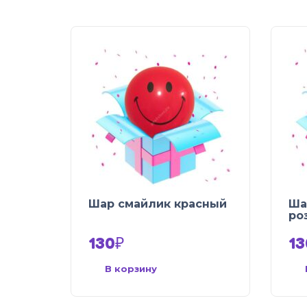
Шар смайлик красный
Ша
ро
130
₽
13
В корзину