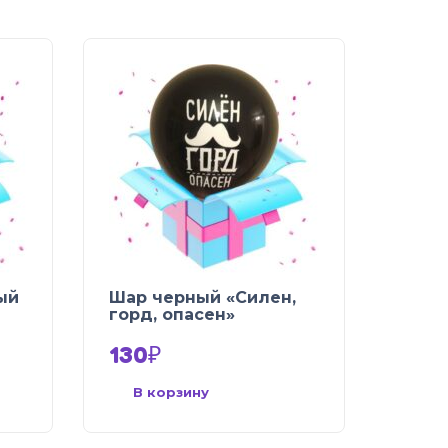
ый
Шар черный «Силен,
горд, опасен»
130
₽
В корзину