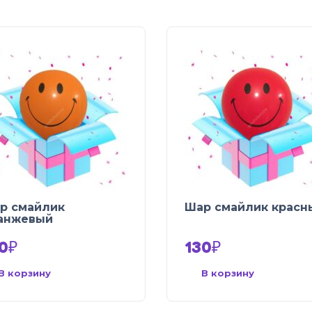
р смайлик
Шар смайлик красн
анжевый
0
₽
130
₽
В корзину
В корзину