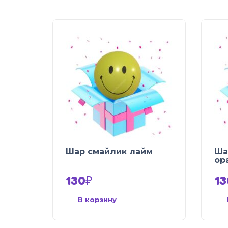
Шар смайлик лайм
Ша
ор
130
₽
13
В корзину