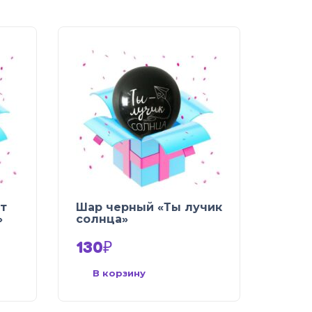
т
Шар черный «Ты лучик
»
солнца»
130
₽
В корзину