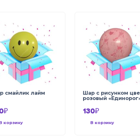
р смайлик лайм
Шар с рисунком цве
розовый «Единорог
0
₽
130
₽
В корзину
В корзину