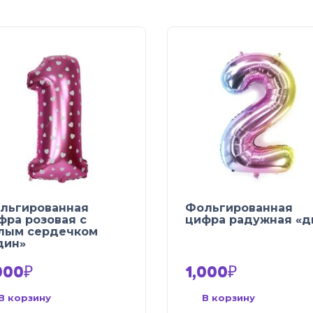
льгированная
Фольгированная
фра розовая с
цифра радужная «д
лым сердечком
дин»
000
₽
1,000
₽
В корзину
В корзину