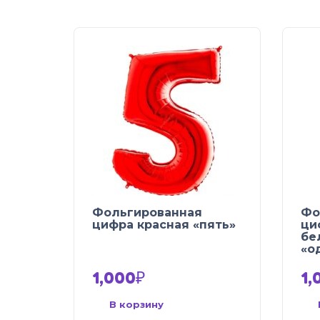
Фольгированная
Фо
цифра красная «пять»
ци
бе
«о
1,000
₽
1,
В корзину