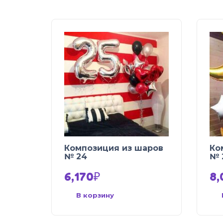
Композиция из шаров
Ко
№ 24
№ 
6,170
₽
8,
В корзину